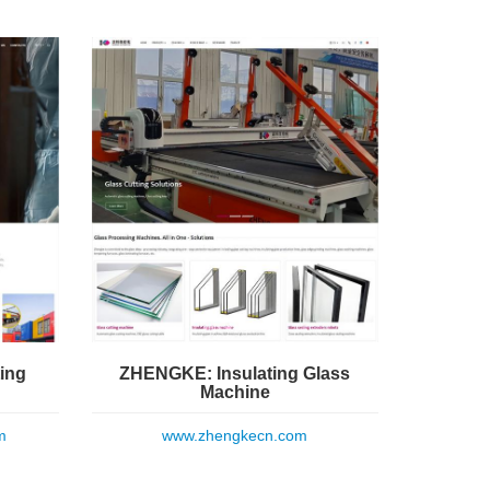
ing
ZHENGKE: Insulating Glass
Machine
m
www.zhengkecn.com