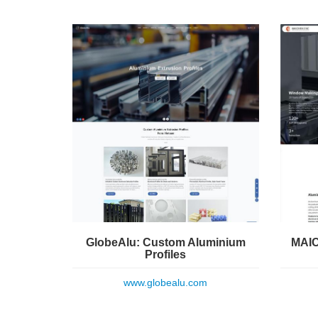
GlobeAlu: Custom Aluminium
MAIC
Profiles
www.globealu.com