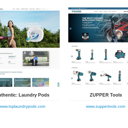
thentic: Laundry Pods
ZUPPER Tools
www.toplaundrypods.com
www.zuppertools.com