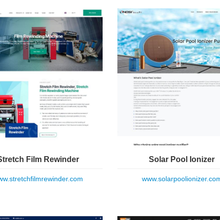
Stretch Film Rewinder
Solar Pool Ionizer
w.stretchfilmrewinder.com
www.solarpoolionizer.co