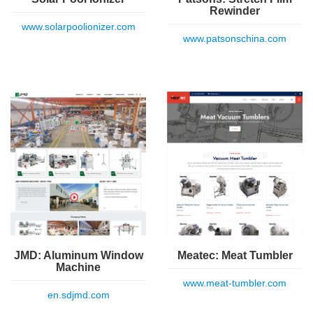
Rewinder
www.solarpoolionizer.com
www.patsonschina.com
JMD: Aluminum Window
Meatec: Meat Tumbler
Machine
www.meat-tumbler.com
en.sdjmd.com