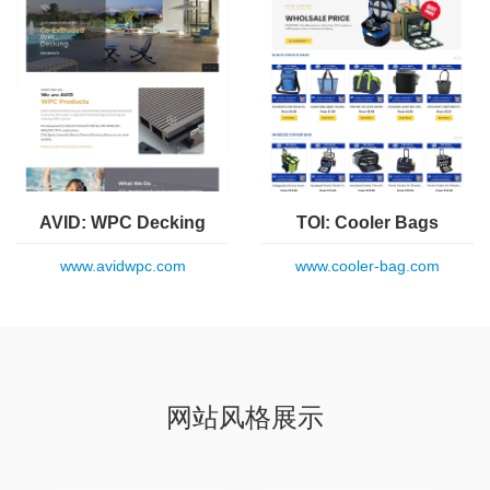
AVID: WPC Decking
TOI: Cooler Bags
www.avidwpc.com
www.cooler-bag.com
网站风格展示