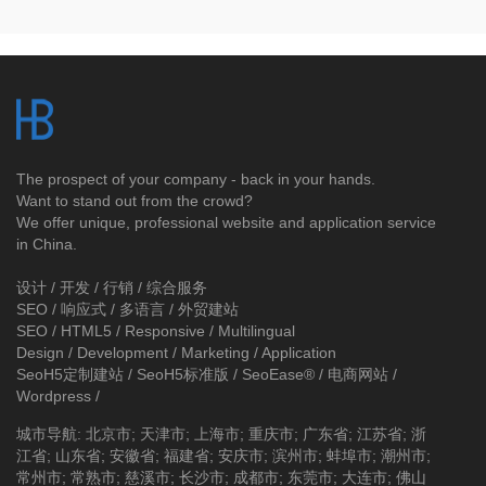
The prospect of your company - back in your hands.
Want to stand out from the crowd?
We offer unique, professional website and application service
in China.
设计 / 开发 / 行销 / 综合服务
SEO / 响应式 / 多语言 / 外贸建站
SEO / HTML5 / Responsive / Multilingual
Design / Development / Marketing / Application
SeoH5定制建站
/
SeoH5标准版
/
SeoEase®
/
电商网站
/
Wordpress
/
城市导航
:
北京市
;
天津市
;
上海市
;
重庆市
;
广东省
;
江苏省
;
浙
江省
;
山东省
;
安徽省
;
福建省
;
安庆市
;
滨州市
;
蚌埠市
;
潮州市
;
常州市
;
常熟市
;
慈溪市
;
长沙市
;
成都市
;
东莞市
;
大连市
;
佛山