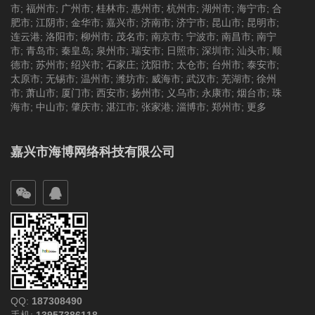
市
;
福州市
;
广州市
;
桂林市
;
惠州市
;
杭州市
;
湖州市
;
海宁市
;
合
肥市
;
江阴市
;
金华市
;
嘉兴市
;
济南市
;
济宁市
;
昆山市
;
昆明市
;
连云港
;
洛阳市
;
柳州市
;
茂名市
;
南京市
;
宁波市
;
南昌市
;
南宁
市
;
青岛市
;
秦皇岛
;
泉州市
;
瑞安市
;
日照市
;
深圳市
;
汕头市
;
顺
德市
;
苏州市
;
绍兴市
;
石家庄
;
沈阳市
;
太仓市
;
台州市
;
泰安市
;
太原市
;
无锡市
;
温州市
;
潍坊市
;
威海市
;
武汉市
;
芜湖市
;
徐州
市
;
萧山市
;
厦门市
;
西安市
;
扬州市
;
义乌市
;
永康市
;
烟台市
;
珠
海市
;
中山市
;
肇庆市
;
湛江市
;
张家港
;
淄博市
;
郑州市
;
更多
嘉兴市海博网络科技有限公司
QQ:
187308490
手机:
13957386118