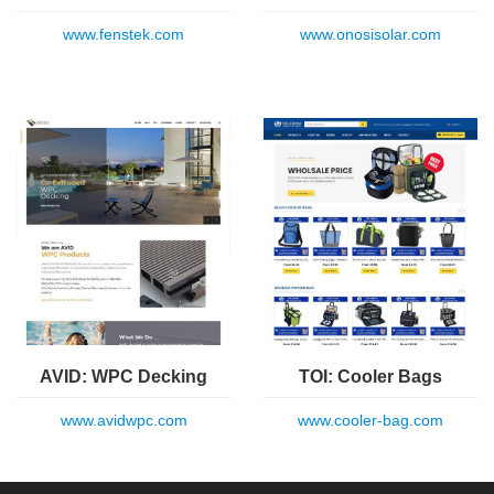
www.fenstek.com
www.onosisolar.com
AVID: WPC Decking
TOI: Cooler Bags
www.avidwpc.com
www.cooler-bag.com