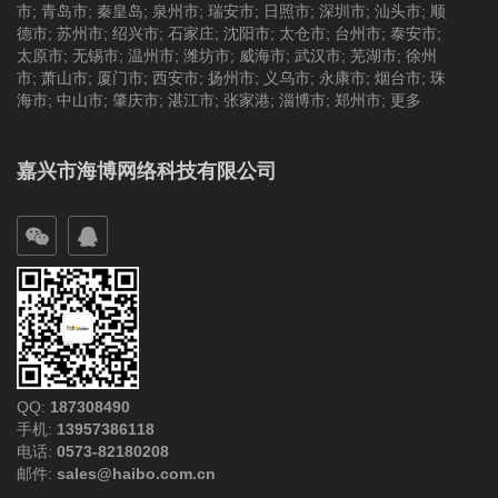
市
;
青岛市
;
秦皇岛
;
泉州市
;
瑞安市
;
日照市
;
深圳市
;
汕头市
;
顺
德市
;
苏州市
;
绍兴市
;
石家庄
;
沈阳市
;
太仓市
;
台州市
;
泰安市
;
太原市
;
无锡市
;
温州市
;
潍坊市
;
威海市
;
武汉市
;
芜湖市
;
徐州
市
;
萧山市
;
厦门市
;
西安市
;
扬州市
;
义乌市
;
永康市
;
烟台市
;
珠
海市
;
中山市
;
肇庆市
;
湛江市
;
张家港
;
淄博市
;
郑州市
;
更多
嘉兴市海博网络科技有限公司
QQ:
187308490
手机:
13957386118
电话:
0573-82180208
邮件:
sales@haibo.com.cn