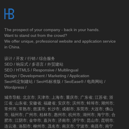
The prospect of your company - back in your hands.
Want to stand out from the crowd?
We offer unique, professional website and application service
in China.
设计 / 开发 / 行销 / 综合服务
SEO / 响应式 / 多语言 / 外贸建站
SEO / HTML5 / Responsive / Multilingual
Design / Development / Marketing / Application
SeoH5定制建站
/
SeoH5标准版
/
SeoEase®
/
电商网站
/
Wordpress
/
城市导航
:
北京市
;
天津市
;
上海市
;
重庆市
;
广东省
;
江苏省
;
浙
江省
;
山东省
;
安徽省
;
福建省
;
安庆市
;
滨州市
;
蚌埠市
;
潮州市
;
常州市
;
常熟市
;
慈溪市
;
长沙市
;
成都市
;
东莞市
;
大连市
;
佛山
市
;
福州市
;
广州市
;
桂林市
;
惠州市
;
杭州市
;
湖州市
;
海宁市
;
合
肥市
;
江阴市
;
金华市
;
嘉兴市
;
济南市
;
济宁市
;
昆山市
;
昆明市
;
连云港
;
洛阳市
;
柳州市
;
茂名市
;
南京市
;
宁波市
;
南昌市
;
南宁